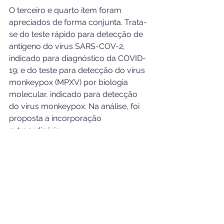
O terceiro e quarto item foram 
apreciados de forma conjunta. Trata-
se do teste rápido para detecção de 
antígeno do vírus SARS-COV-2, 
indicado para diagnóstico da COVID-
19; e do teste para detecção do vírus 
monkeypox (MPXV) por biologia 
molecular, indicado para detecção 
do vírus monkeypox. Na análise, foi 
proposta a incorporação 
extraordinária.
Foram favoráveis: CNS, COFEN, 
Fundação Procon SP, Federação 
Brasileira de Hospitais – FBH, MBHV e 
a Federação Brasileira de Hemofilia. 
Já Abramge, FenaSaúde, Unimed do 
Brasil e CMB não têm sugestão para 