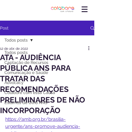
Post
Todos posts
12 de abr. de 2022
Todos posts
ATA - AUDIÊNCIA
Captação de Recursos
PÚBLICA ANS PARA
Comunicação e Saúde
TRATAR DAS
Advocacy
RECOMENDAÇÕES
Colabore com essa Causa
PRELIMINARES DE NÃO
Estamos de Olho ANS
INCORPORAÇÃO
https://amb.org.br/brasilia-
urgente/ans-promove-audiencia-