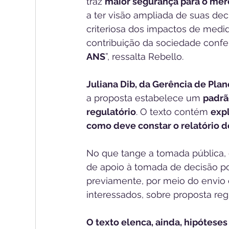
traz 
maior segurança para o mer
a ter visão ampliada de suas dec
criteriosa dos impactos de medid
contribuição da sociedade confe
ANS
”, ressalta Rebello.  
Juliana Dib, da Gerência de P
a proposta estabelece um 
padrã
regulatório
. O texto contém 
expl
como deve constar o relatório d
No que tange a tomada pública, 
de apoio à tomada de decisão po
previamente, por meio do envio d
interessados, sobre proposta reg
O texto elenca, ainda, hipóteses