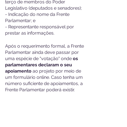
terço de membros do Poder 
Legislativo (deputados e senadores);
- Indicação do nome da Frente 
Parlamentar; e
- Representante responsável por 
prestar as informações.
Após o requerimento formal, a Frente 
Parlamentar ainda deve passar por 
uma espécie de "votação" onde 
os 
parlamentares declaram o seu 
apoiamento
 ao projeto por meio de 
um formulário online. Caso tenha um 
número suficiente de apoiamentos, a 
Frente Parlamentar poderá existir.
Uma das principais missões da 
Colabore com o Futuro é 
engajar a 
sociedade na participação das 
decisões em saúde do país.
 Isso é 