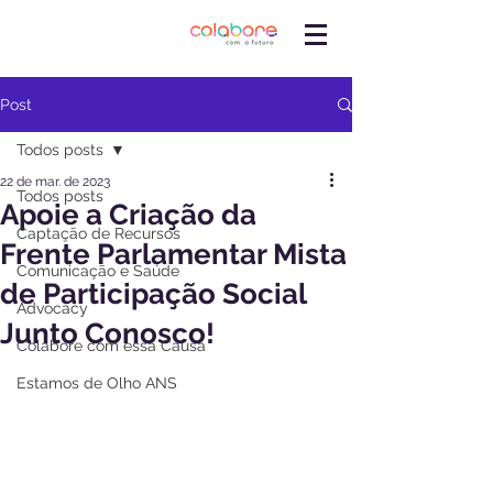
Post
Todos posts
22 de mar. de 2023
Todos posts
Apoie a Criação da
Captação de Recursos
Frente Parlamentar Mista
Comunicação e Saúde
de Participação Social
Advocacy
Junto Conosco!
Colabore com essa Causa
Estamos de Olho ANS