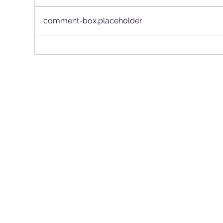
comment-box.placeholder
ANS avalia a inclusão de
ANS
novas tecnologias no rol
tra
durante 14ª reunião da
ins
COSAÚDE
mud
la