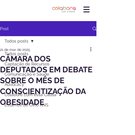
Post
Todos posts
21 de mar. de 2025
Todos posts
CÂMARA DOS
Captação de Recursos
DEPUTADOS EM DEBATE
Comunicação e Saúde
SOBRE O MÊS DE
Advocacy
CONSCIENTIZAÇÃO DA
Colabore com essa Causa
OBESIDADE
Estamos de Olho ANS