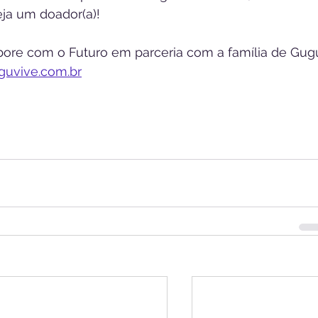
eja um doador(a)!
bore com o Futuro em parceria com a família de Gug
uvive.com.br