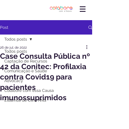
Post
Todos posts
26 de jul. de 2022
Todos posts
Case Consulta Pública nº
Captação de Recursos
42 da Conitec: Profilaxia
Comunicação e Saúde
contra Covid19 para
Advocacy
pacientes
Colabore com essa Causa
imunossuprimidos
Estamos de Olho ANS