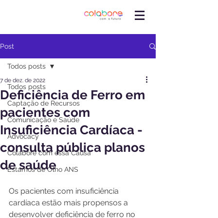
Post
Todos posts
7 de dez. de 2022
Todos posts
Deficiência de Ferro em
Captação de Recursos
pacientes com
Comunicação e Saúde
Insuficiência Cardíaca -
Advocacy
consulta pública planos
Colabore com essa Causa
de saúde
Estamos de Olho ANS
Os pacientes com insuficiência 
cardíaca estão mais propensos a 
desenvolver deficiência de ferro no 