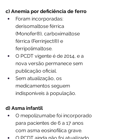
c) Anemia por deficiência de ferro
Foram incorporadas: 
derisomaltose férrica 
(Monofer®), carboximaltose 
férrica (Ferrinject®) e 
ferripolimaltose.
O PCDT vigente é de 2014, e a 
nova versão permanece sem 
publicação oficial.
Sem atualização, os 
medicamentos seguem 
indisponíveis à população.
d) Asma infantil
O mepolizumabe foi incorporado 
para pacientes de 6 a 17 anos 
com asma eosinofílica grave.
O PCDT ainda não foi atualizado 