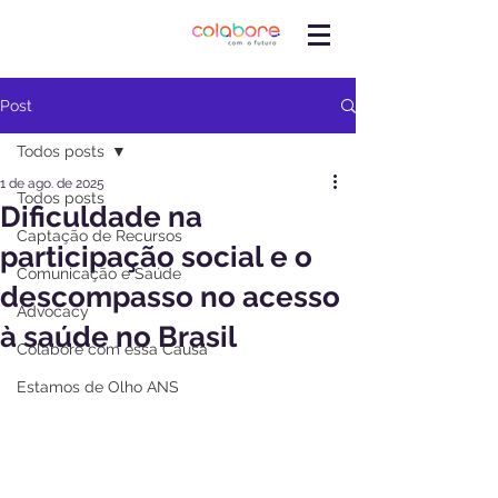
Post
Todos posts
1 de ago. de 2025
Todos posts
Dificuldade na
Captação de Recursos
participação social e o
Comunicação e Saúde
descompasso no acesso
Advocacy
à saúde no Brasil
Colabore com essa Causa
Estamos de Olho ANS