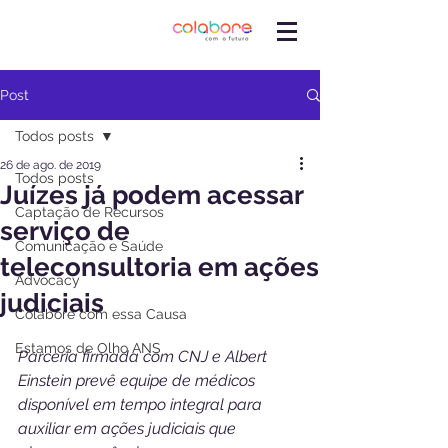
Post
Todos posts
26 de ago. de 2019
Todos posts
Juízes já podem acessar
Captação de Recursos
serviço de
Comunicação e Saúde
teleconsultoria em ações
Advocacy
judiciais
Colabore com essa Causa
Estamos de Olho ANS
Parceria firmada com CNJ e Albert 
Einstein prevê equipe de médicos 
disponível em tempo integral para 
auxiliar em ações judiciais que 