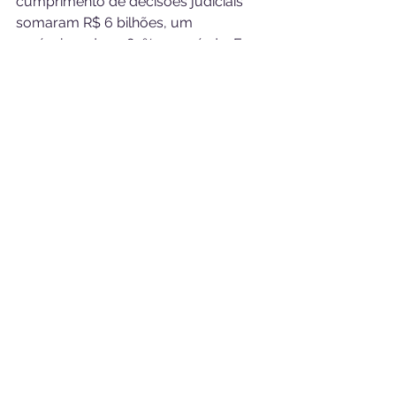
cumprimento de decisões judiciais 
somaram R$ 6 bilhões, um 
acréscimo de 1.083% no período. Em 
2018, esses gastos totalizaram R$ 1,4 
bilhão no âmbito da União.
Fonte: Ministério da Saúde
Comunicação e Saúde
Ver tudo