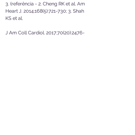
3. (referência - 2. Cheng RK et al. Am 
Heart J. 2014;168(5):721-730; 3. Shah 
KS et al.
J Am Coll Cardiol. 2017;70(20):2476-
2486.
4. (referência - 2. Cheng RK et al. Am 
Heart J. 2014;168(5):721-730; 3. Shah 
KS et al. J Am Coll Cardiol. 
2017;70(20):2476-2486.
Comunicação e Saúde
Colabore com essa Causa