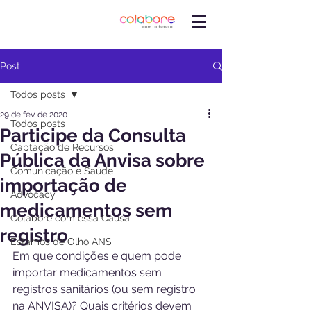
Post
Todos posts
29 de fev. de 2020
Todos posts
Participe da Consulta
Captação de Recursos
Pública da Anvisa sobre
Comunicação e Saúde
importação de
Advocacy
medicamentos sem
Colabore com essa Causa
registro
Estamos de Olho ANS
Em que condições e quem pode 
importar medicamentos sem 
registros sanitários (ou sem registro 
na ANVISA)? Quais critérios devem 