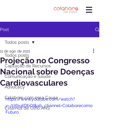
Post
Todos posts
11 de ago. de 2021
Todos posts
Projeção no Congresso
Captação de Recursos
Nacional sobre Doenças
Comunicação e Saúde
Cardiovasculares
Advocacy
Colabore com essa Causa
https://www.youtube.com/watch?
v=J1XbujlDbOI&ab_channel=Colaborecomo
Estamos de Olho ANS
Futuro