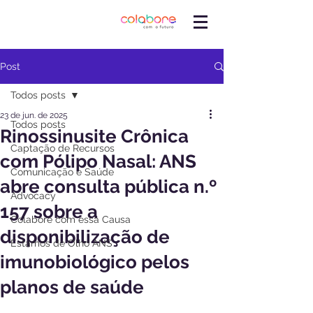
Post
Todos posts
23 de jun. de 2025
Todos posts
Rinossinusite Crônica
Captação de Recursos
com Pólipo Nasal: ANS
Comunicação e Saúde
abre consulta pública n.º
Advocacy
157 sobre a
Colabore com essa Causa
disponibilização de
Estamos de Olho ANS
imunobiológico pelos
planos de saúde