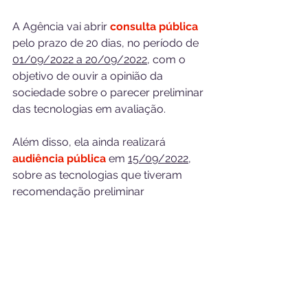
A Agência vai abrir 
consulta pública
pelo prazo de 20 dias, no período de 
01/09/2022 a 20/09/2022
, com o 
objetivo de ouvir a opinião da 
sociedade sobre o parecer preliminar 
das tecnologias em avaliação.
Além disso, ela ainda realizará 
audiência pública
 em 
15/09/2022
, 
sobre as tecnologias que tiveram 
recomendação preliminar 
desfavorável à incorporação no rol 
(tecnologias nº 50 e 56), e a dispensa 
de Análise de Impacto Regulatório 
(AIR).
Fique de olho na ANS e 
participe 
das decisões em saúde
 conosco. 