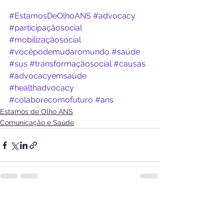
#EstamosDeOlhoANS
#advocacy
#participaçãosocial
#mobilizaçãosocial
#vocêpodemudaromundo
#saúde
#sus
#transformaçãosocial
#causas
#advocacyemsaúde
#healthadvocacy
#colaborecomofuturo
#ans
Estamos de Olho ANS
Comunicação e Saúde
Ver tudo
Posts recentes