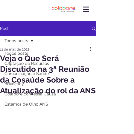
Post
Todos posts
11 de mar. de 2022
Todos posts
Veja o Que Será
Captação de Recursos
Discutido na 3ª Reunião
Comunicação e Saúde
da Cosaúde Sobre a
Advocacy
Atualização do rol da ANS
Colabore com essa Causa
Estamos de Olho ANS