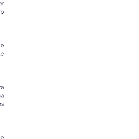
r 
o 
e 
e 
a 
a 
s 
e 