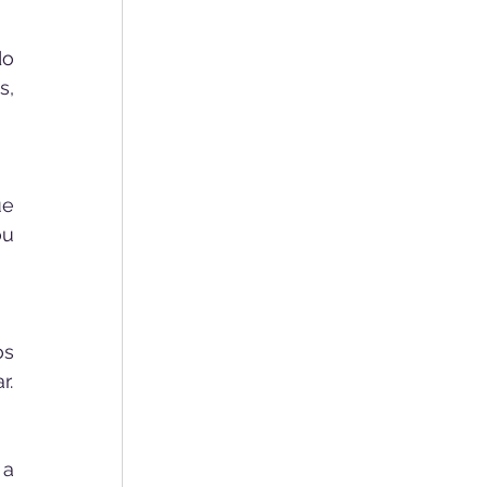
o 
, 
e 
u 
s 
r.
a 