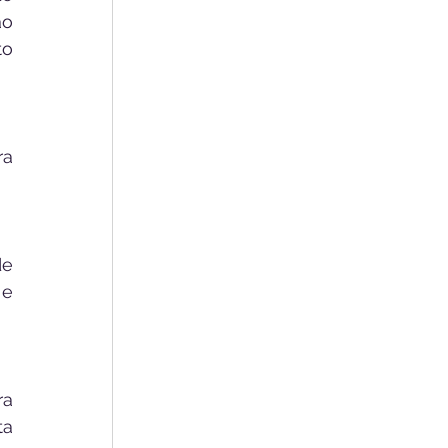
o 
o 
a 
e 
e 
a 
a 