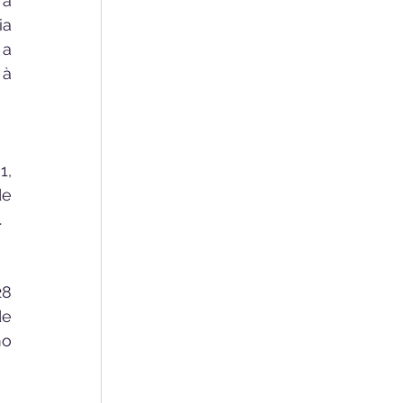
a 
a 
a 
à 
, 
e 
.
8 
e 
o 