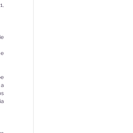
, 
e 
e 
e 
a 
s 
a 