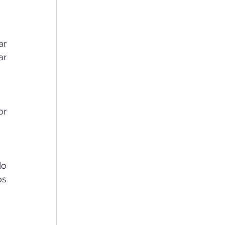
r 
r 
r 
o 
s 