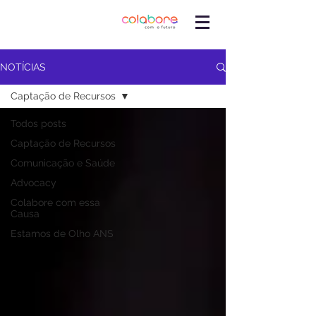
NOTÍCIAS
Captação de Recursos
Todos posts
Captação de Recursos
Comunicação e Saúde
Advocacy
Colabore com essa
Causa
Estamos de Olho ANS