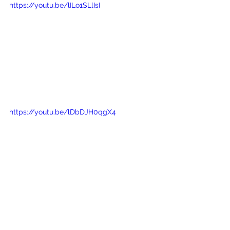
https://youtu.be/lILo1SLlIsI
https://youtu.be/lDbDJH0qgX4