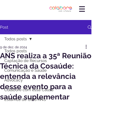
Post
Todos posts
9 de dez. de 2024
Todos posts
ANS realiza a 35ª Reunião
Captação de Recursos
Técnica da Cosaúde:
Comunicação e Saúde
entenda a relevância
Advocacy
desse evento para a
Colabore com essa Causa
saúde suplementar
Estamos de Olho ANS