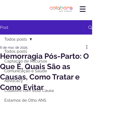
Post
Todos posts
6 de mai. de 2025
Todos posts
Hemorragia Pós-Parto: O
Captação de Recursos
Que É, Quais São as
Comunicação e Saúde
Causas, Como Tratar e
Advocacy
Como Evitar
Colabore com essa Causa
Estamos de Olho ANS