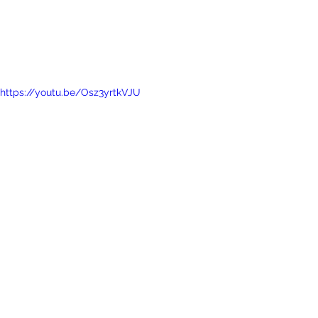
https://youtu.be/Osz3yrtkVJU