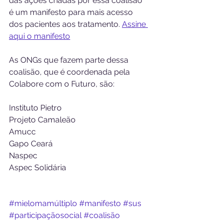
das ações criadas por essa coalisão 
é um manifesto para mais acesso 
dos pacientes aos tratamento. 
Assine 
aqui o manifesto
As ONGs que fazem parte dessa 
coalisão, que é coordenada pela 
Colabore com o Futuro, são:
Instituto Pietro 
Projeto Camaleão
Amucc
Gapo Ceará 
Naspec
Aspec Solidária
#mielomamúltiplo
#manifesto
#sus
#participaçãosocial
#coalisão